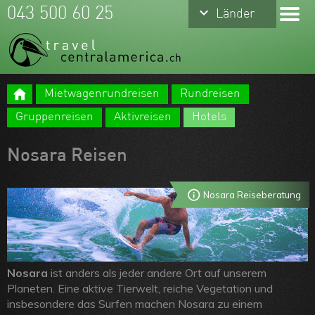
keyboard_arrow_down
keyboard_arrow_down
043 500 60 25
Länder
Länder
Costa Rica
Mexiko
Mietwagenrundreisen
Rundreisen
Panama
Meine Favoriten
Gruppenreisen
Aktivreisen
Hotels
Belize
Team
Nosara Reisen
Guatemala
Über uns
Nicaragua
Feedbacks
Nosara Reiseberatung
Honduras
Kontakt
El Salvador
ARVB
Nosara
ist anders als jeder andere Ort auf unserem
Planeten. Eine aktive Tierwelt, reiche Vegetation und
insbesondere das Surfen machen Nosara zu einem