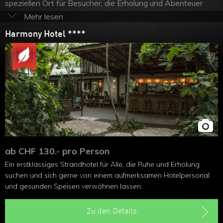
speziellen Ort für Besucher, die Erholung und Abenteuer
oder einfach eine andere Art und Lebensweise suchen. Es
ist ein empfehlenswertes Reiseziel für Sportfischer für
Harmony Hotel ****
Thunfisch, Dorade oder Schnapper. Die meisten lokalen
Restaurants bereiten den Fang für die Gaumenfreude zu.
Seilrutschen und eine Kletterwand stehen für Wagemutige
ebenfalls zur Verfügung. Nosara ist ein hervorragendes
Gebiet für alle die in
Costa Rica Surfen
möchten. Für die
kleinen Familienmitglieder wird Reiten angeboten. Neben
Wildlife ist das Gebiet auch Heimat für entspannte
Exerzitien mit erfahrenen Yoga Lehrern.
ab CHF 130.- pro Person
Ein erstklassiges Strandhotel für Alle, die Ruhe und Erholung
suchen und sich gerne von einem aufmerksamen Hotelpersonal
und gesunden Speisen verwöhnen lassen.
Zu den Details