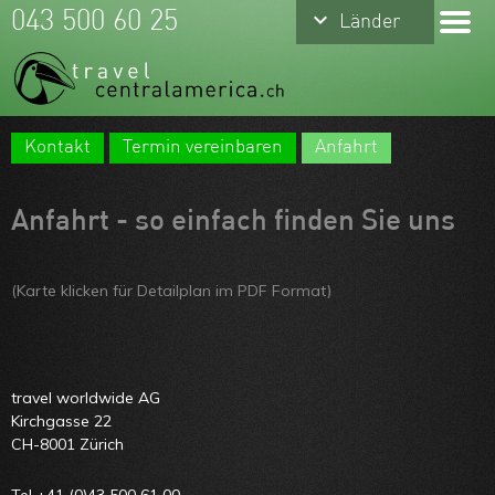
keyboard_arrow_down
keyboard_arrow_down
043 500 60 25
Länder
Länder
Costa Rica
Mexiko
Kontakt
Termin vereinbaren
Anfahrt
Panama
Meine Favoriten
Belize
Team
Anfahrt - so einfach finden Sie uns
Guatemala
Über uns
Nicaragua
(Karte klicken für Detailplan im PDF Format)
Feedbacks
Honduras
Kontakt
El Salvador
ARVB
travel worldwide AG
Kirchgasse 22
CH-8001 Zürich