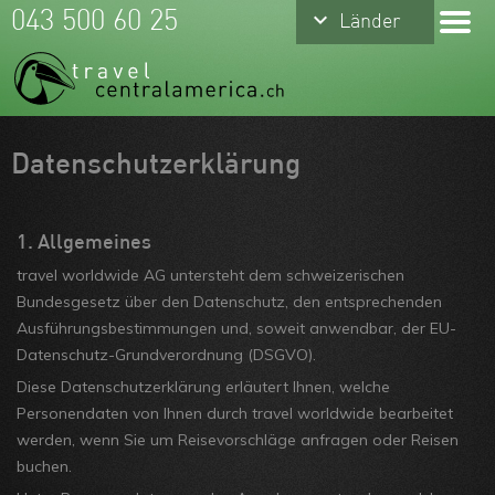
keyboard_arrow_down
keyboard_arrow_down
043 500 60 25
Länder
Länder
Costa Rica
Mexiko
Panama
Meine Favoriten
Datenschutzerklärung
Belize
Team
1. Allgemeines
Guatemala
Über uns
travel worldwide AG untersteht dem schweizerischen
Nicaragua
Feedbacks
Bundesgesetz über den Datenschutz, den entsprechenden
Ausführungsbestimmungen und, soweit anwendbar, der EU-
Honduras
Kontakt
Datenschutz-Grundverordnung (DSGVO).
El Salvador
ARVB
Diese Datenschutzerklärung erläutert Ihnen, welche
Personendaten von Ihnen durch travel worldwide bearbeitet
werden, wenn Sie um Reisevorschläge anfragen oder Reisen
buchen.