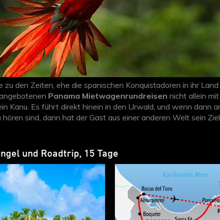
wie zu den Zeiten, ehe die spanischen Konquistadoren in ihr L
s angebotenen
Panama Mietwagenrundreisen
nicht allein mi
in Kanu. Es führt direkt hinein in den Urwald, und wenn dann 
ören sind, dann hat der Gast aus einer anderen Welt sein Ziel 
egreift, dass es von
Panama City
nur eine Fahrstunde im Mie
ngel und Roadtrip, 15 Tage