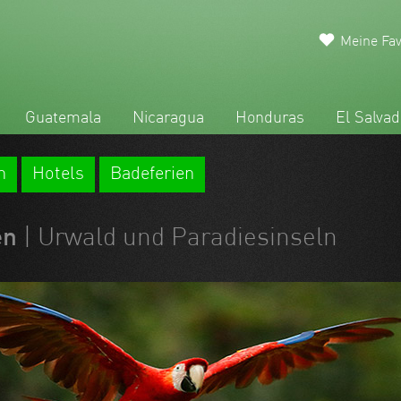
Meine Fav
Guatemala
Nicaragua
Honduras
El Salvad
n
Hotels
Badeferien
en
| Urwald und Paradiesinseln