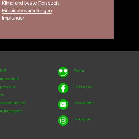
Klima und beste Reisezeit
Einreisebestimmungen
Impfungen
RVB
Team
tenschutz
mpressum
Facebook
bs
nkverbindung
Newsletter
chhaltigkeit
Instagram