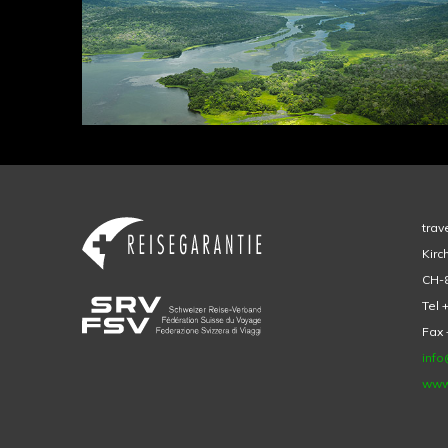
trav
Kirc
CH-8
Tel 
Fax 
info
www