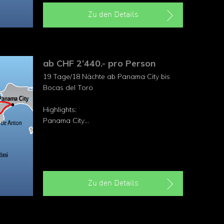
Zu den Details
ab CHF 2’440.- pro Person
19 Tage/18 Nächte ab Panama City bis
Bocas del Toro
Highlights:
Panama City
Vulkankrater El Valle
Malerische Dörfer auf Azuero
Zauberhafte Playa Venao
Karibiktraum Bocas del Toro
Pazifikstrände
Zu den Details