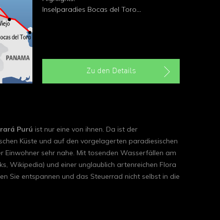
Inselparadies Bocas del Toro
Maquenque-Naturreservat
Wunderschöne Fahrt um den Arenal-See
Rancho La Anita
Zu den Details
rará Purú
ist nur eine von ihnen. Da ist der
ischen Küste und auf den vorgelagerten paradiesischen
 Einwohner sehr nahe. Mit tosenden Wasserfällen am
ks, Wikipedia) und einer unglaublich artenreichen Flora
en Sie entspannen und das Steuerrad nicht selbst in die