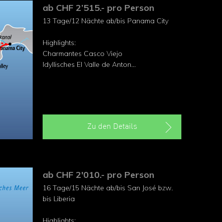
ab CHF 2’515.- pro Person
13 Tage/12 Nächte ab/bis Panama City
Highlights:
Charmantes Casco Viejo
Idyllisches El Valle de Anton
Abenteuer in Boquete
Unberührte Gegend um Rambala
Inselarchipel Bocas del Toro
Zu den Details
ab CHF 2'010.- pro Person
16 Tage/15 Nächte ab/bis San José bzw.
bis Liberia
Highlights: