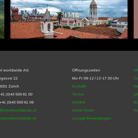
el worldwide AG
Öffnungszeiten
A
hgasse 22
Mo-Fr 09-12 / 13-17:30 Uhr
Da
001 Zürich
Kontakt
I
+41 (0)43 500 61 00
Termin
Jo
+41 (0)43 500 61 09
Anfahrt
Ba
@travelworldwide.ch
Unser Team
Na
.travelworldwide.ch
Google Bewertungen