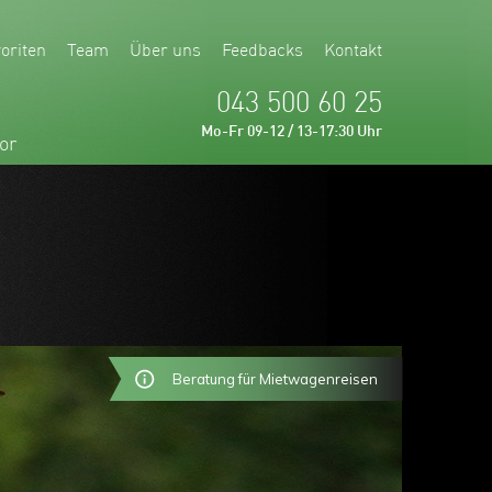
oriten
Team
Über uns
Feedbacks
Kontakt
043 500 60 25
Mo-Fr 09-12 / 13-17:30 Uhr
or
Beratung für Mietwagenreisen