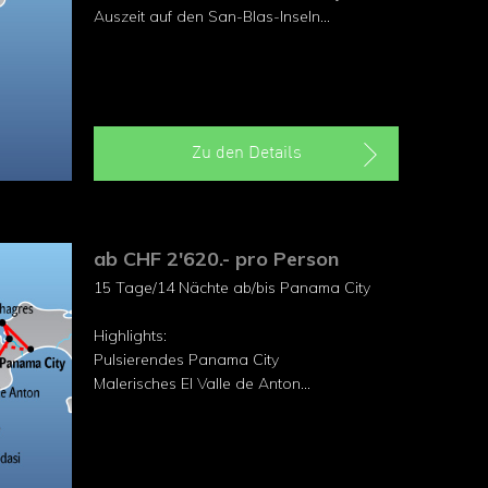
Auszeit auf den San-Blas-Inseln
Schnorchelausflug Insel Coiba
Canopy-Tour über den mystischen
Nebelwald
Besteigung des Vulkans Baru
Atemberaubende Inselwelt Bocas del Toro
Zu den Details
ab CHF 2'620.- pro Person
15 Tage/14 Nächte ab/bis Panama City
Highlights:
Pulsierendes Panama City
Malerisches El Valle de Anton
Pazifik-Region mit den Inseln von Boca
Chica
Hängebrücken im Nebelwald
Inselarchipel Bocas del Toro