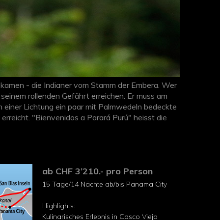
and kamen - die Indianer vom Stamm der Embera. Wer
t seinem rollenden Gefährt erreichen. Er muss am
an einer Lichtung ein paar mit Palmwedeln bedeckte
erreicht. "Bienvenidos a Parará Purú" heisst die
twagen dauert, um diese Ureinwohner zu erleben.
ab CHF 3’210.- pro Person
15 Tage/14 Nächte ab/bis Panama City
Highlights:
Kulinarisches Erlebnis in Casco Viejo