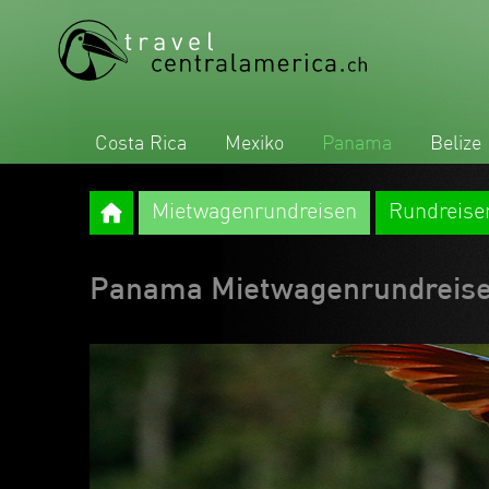
Costa Rica
Mexiko
Panama
Belize
Mietwagenrundreisen
Rundreise
Panama Mietwagenrundreis