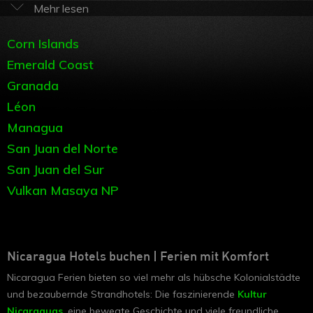
Land bietet eine umwerfende Landschaft mit zahlreichen
Vulkanen, ursprünglichem Regenwald und pittoresken Seen.
Und nicht zu vergessen das Meer, die traumhaften Strände
Corn Islands
und die Möglichkeiten, sich einfach nur zu erholen oder auch
Emerald Coast
aktiv zu sein. Doch auf jeden Fall sollte Nicaragua erkundet
werden – sei es per Mietwagen oder auf einer geführten
Granada
Reise. Gerne unterbreiten Ihnen
unsere Spezialisten
einen
Léon
individuellen Vorschlag für Nicaragua Ferien mit
Managua
ausgesuchten Hotels!
San Juan del Norte
San Juan del Sur
Vulkan Masaya NP
Nicaragua Hotels buchen | Ferien mit Komfort
Nicaragua Ferien bieten so viel mehr als hübsche Kolonialstädte
und bezaubernde Strandhotels: Die faszinierende
Kultur
Nicaraguas
,
eine bewegte Geschichte und viele freundliche