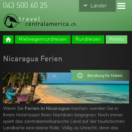
keyboard_arrow_down
keyboard_arrow_down
043 500 60 25
Länder
Länder
Costa Rica
Mexiko
Mietwagenrundreisen
Rundreisen
Hotels
Panama
Meine Favoriten
Belize
Team
Nicaragua Ferien
Guatemala
Über uns
Beratung für Hotels
Nicaragua
Feedbacks
Honduras
Kontakt
El Salvador
ARVB
Wenn Sie
Ferien in Nicaragua
machen, werden Sie in
Ihrem Hotel kaum Ihren Nachbarn begegnen: Noch immer
spielt das zentralamerikanische Land auf der touristischen
Landkarte eine kleine Rolle. Völlig zu Unrecht, denn das