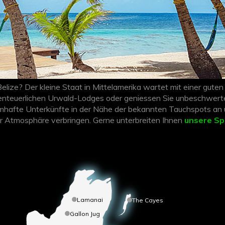
Belize? Der kleine Staat in Mittelamerika wartet mit einer gut
abenteuerlichen Urwald-Lodges oder geniessen Sie unbeschwerte
umhafte Unterkünfte in der Nähe der bekannten Tauchspots a
her Atmosphäre verbringen. Gerne unterbreiten Ihnen
unsere Sp
ünschen passen.
Lamanai
The Cayes
Gallon Jug