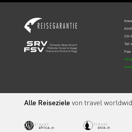
trav
Kirc
CH-8
Tel 
Fax 
info
www
Alle Reiseziele
von travel worldwi