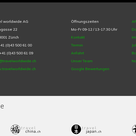
el worldwide AG
Öffnungszeiten
A
hgasse 22
Mo-Fr 09-12 / 13-17:30 Uhr
Da
001 Zürich
Kontakt
I
+41 (0)43 500 61 00
Termin
Jo
+41 (0)43 500 61 09
Anfahrt
Ba
@travelworldwide.ch
Unser Team
Na
.travelworldwide.ch
Google Bewertungen
de