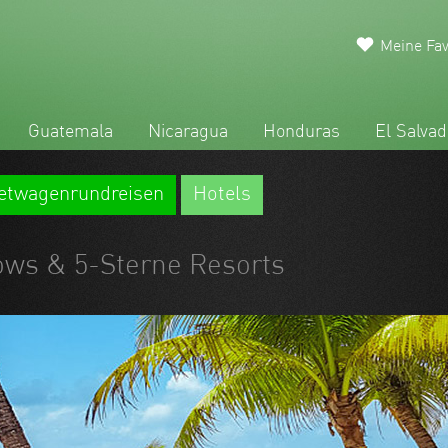
Meine Fav
Guatemala
Nicaragua
Honduras
El Salvad
etwagenrundreisen
Hotels
ows & 5-Sterne Resorts