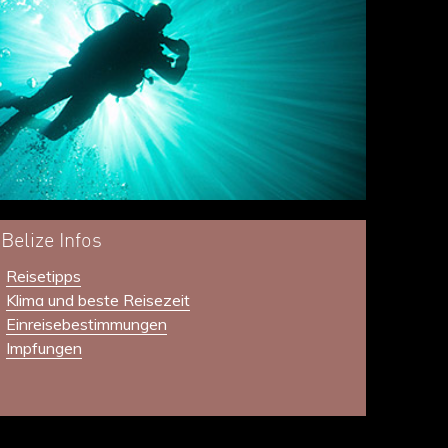
Belize Infos
Reisetipps
Klima und beste Reisezeit
Einreisebestimmungen
Impfungen