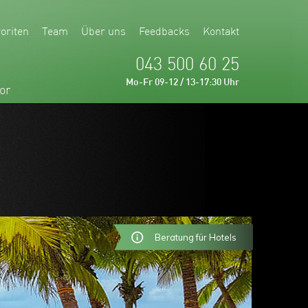
oriten
Team
Über uns
Feedbacks
Kontakt
043 500 60 25
Mo-Fr 09-12 / 13-17:30 Uhr
or
Beratung für Hotels