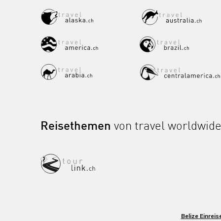
Reisethemen
von travel worldwid
Belize Einre