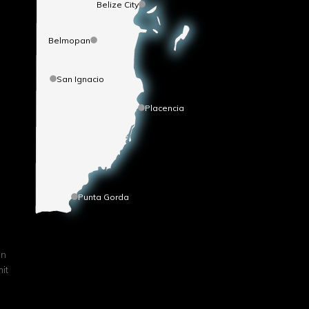
Belize City
Belmopan
San Ignacio
Placencia
Punta Gorda
n
en
it