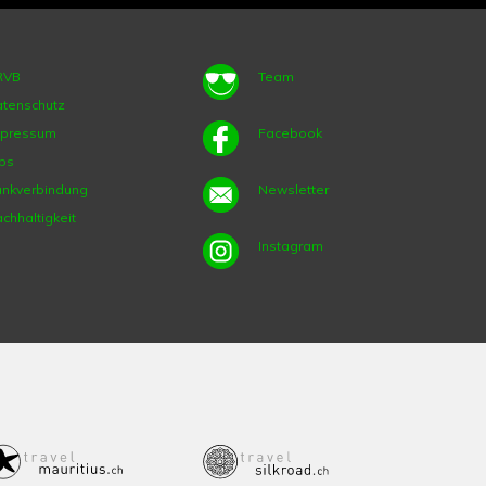
RVB
Team
tenschutz
mpressum
Facebook
bs
nkverbindung
Newsletter
chhaltigkeit
Instagram