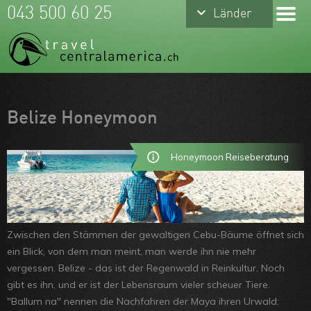
keyboard_arrow_down
keyboard_arrow_down
043 500 60 25
Länder
Länder
Costa Rica
Mexiko
Panama
Meine Favoriten
Belize Honeymoon
Belize
Team
Guatemala
Über uns
Honeymoon Reiseberatung
Nicaragua
Feedbacks
Honduras
Kontakt
Zwischen den Stämmen der gewaltigen Cebu-Bäume öffnet sich
El Salvador
ARVB
ein Blick, von dem man meint, man werde ihn nie mehr
vergessen. Belize - das ist der Regenwald in Reinkultur. Noch
gibt es ihn, und er ist der Lebensraum vieler scheuer Tiere.
"Ballum na" nennen die Nachfahren der Maya ihren Urwald: