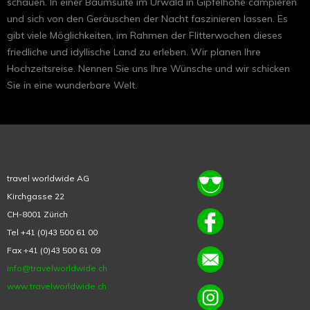
schauen. In einer Baumsuite im Urwald in Gipfelhöhe campieren
und sich von den Geräuschen der Nacht faszinieren lassen. Es
gibt viele Möglichkeiten, im Rahmen der Flitterwochen dieses
friedliche und idyllische Land zu erleben. Wir planen Ihre
Hochzeitsreise. Nennen Sie uns Ihre Wünsche und wir schicken
Sie in eine wunderbare Welt.
travel worldwide AG
Kirchgasse 22
CH-8001 Zürich
Tel +41 (0)43 500 61 00
Fax +41 (0)43 500 61 09
info@travelworldwide.ch
www.travelworldwide.ch