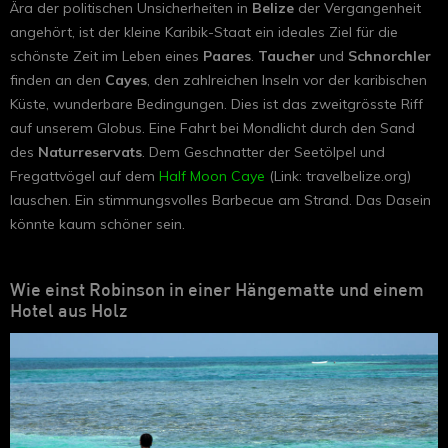
Ära der politischen Unsicherheiten in
Belize
der Vergangenheit
angehört, ist der kleine Karibik-Staat ein ideales Ziel für die
schönste Zeit im Leben eines
Paares
.
Taucher
und
Schnorchler
finden an den
Cayes
, den zahlreichen Inseln vor der karibischen
Küste, wunderbare Bedingungen. Dies ist das zweitgrösste Riff
auf unserem Globus. Eine Fahrt bei Mondlicht durch den Sand
des
Naturreservats
. Dem Geschnatter der Seetölpel und
Fregattvögel auf dem
Half Moon Caye
(Link: travelbelize.org)
lauschen. Ein stimmungsvolles Barbecue am Strand. Das Dasein
könnte kaum schöner sein.
Wie einst Robinson in einer Hängematte und einem
Hotel aus Holz