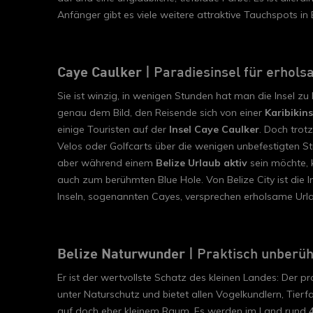
Anfänger gibt es viele weitere attraktive Tauchspots in
Caye Caulker
| Paradiesinsel für erhol
Sie ist winzig, in wenigen Stunden hat man die Insel 
genau dem Bild, den Reisende sich von einer
Karibikin
einige Touristen auf der
Insel Caye Caulker
. Doch trot
Velos oder Golfcarts über die wenigen unbefestigten Str
aber während einem
Belize Urlaub aktiv
sein möchte, 
auch zum berühmten Blue Hole. Von Belize City ist die I
Inseln, sogenannten Cayes, versprechen erholsame Url
Belize Naturwunder
| Praktisch unberü
Er ist der wertvollste Schatz des kleinen Landes: Der p
unter Naturschutz und bietet allen Vogelkundlern, Tierfa
auf doch eher kleinem Raum. Es werden im Land rund 4