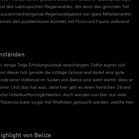
rest des subtropischen Regenwaldes, der einst den grössten Teil
ste zusammenhängende Regenwaldgebiet von ganz Mittelamerika.
lichen den problemlosen Kontakt mit Flora und Fauna während
mständen
ch, einige Tage Erholungsurlaub anzuhängen. Dafür eignet sich
n dieser hat gerade die richtige Grösse und bietet eine gute
Ende einer Halbinsel im Süden von Belize und wirbt damit, dass er
önne. Und das hat was, denn hier gibt es einen herrlichen Strand
eiche Unterkunftsmöglichkeiten. Auch werden von hier aus viele
 Placencia kann sogar mit Walhaien getaucht werden, welche hier
ighlight von Belize