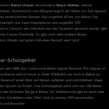
f einem
Belize Urlaub
verschiedene
Maya-Stätten
, welche
haben. Xunantunich zum Beispiel liegt in der Nähe von San Ignacio
en eindrücklichen Bauten. Nur ungefähr 45 km von Belize City
adt besteht aus zwei Hauptplazas und ungefähr 300
h in Caracol, wie Oxhuitza von den Spaniern genannt wurde, gibt
hohe Canaa-Pyramide. Es gibt noch viele weitere Maya-
ize Urlaubs auf jeden Fall einen Besuch wert sind.
uar-Schutzgebiet
hon seit 1984 das Cockscomb Basin Jaguar Reserve. Der Jaguar ist
inents und ist heute in freier Wildbahn nur noch in Belize zu
 Reservat einen Blick auf diesen seltenen und nachtaktiven Jäger
hen Spuren zu finden. Das Schutzgebiet zieht sich von 100 Meter
r der höchsten Berge in Belize. Im Wildreservat gibt es auch viele
uma, Gürteltiere oder Otter. Und es warten 300 verschieden
en und Besucher.