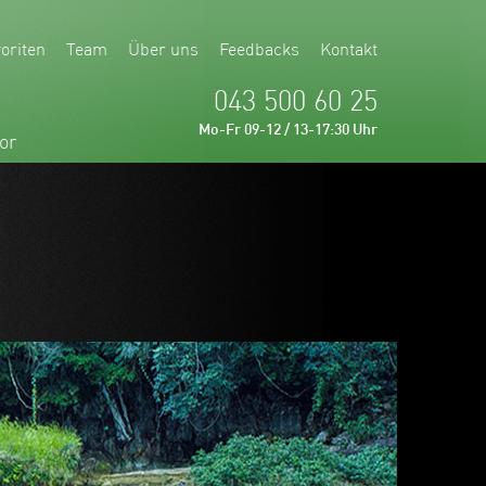
oriten
Team
Über uns
Feedbacks
Kontakt
043 500 60 25
Mo-Fr 09-12 / 13-17:30 Uhr
or