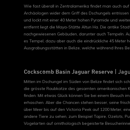
Wie fast überall in Zentralamerika findet man auch au
Archäologen wider dem Griff des Dschungels entrissen 
und lockt mit einer 40 Meter hohen Pyramide und weiter
entfernt liegt die Maya-Stätte Altun Ha. Die antike St
nachgewiesenen Gebäuden, darunter auch Tempeln. Auc
es Tempel, dazu aber auch die eindrückliche 45 Meter 
Ausgrabungsstätten in Belize, welche während Ihres Bel
Cockscomb Basin Jaguar Reserve
| Jag
Mitten im Dschungel im Süden von Belize findet sich sc
die grösste Raubkatze des gesamten amerikanischen Kont
finden. Mit etwas Glück können Sie bei einem Besuch im
erhaschen. Aber die Chancen stehen besser, seine frisc
über Meer bis auf den Victoria Peek auf 1200 Meter, eine
andere Tiere zu sehen, zum Beispiel Tapire, Ozelots, P
Vogelarten auf ornithologisch begeisterte Besucherinn