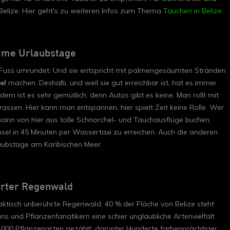
 Belize. Hier geht's zu weiteren Infos zum Thema
Tauchen in Belize
.
same Urlaubstage
zu Fuss umrundet. Und sie entspricht mit palmengesäumten Stränden
sel
machen. Deshalb, und weil sie gut erreichbar ist, hat es immer
zdem ist es sehr gemütlich, denn Autos gibt es keine. Man rollt mit
assen. Hier kann man entspannen, hier spielt Zeit keine Rolle. Wer
kann von hier aus tolle Schnorchel- und Tauchausflüge buchen,
nsel in 45 Minuten per Wassertaxi zu erreichen. Auch die anderen
aubstage am Karibischen Meer.
hrter Regenwald
raktisch unberührte Regenwald. 40 % der Fläche von Belize steht
ns und Pflanzenfanatikern eine schier unglaubliche Artenvielfalt
000 Pflanzenarten gezählt, darunter Hunderte farbenprächtiger