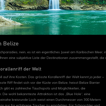
n Belize
auchparadies, nein, es ist ein eigentliches Juwel am Karibischen Meer
en eine subjektive Liste der Destinationen zusammengestellt, die u
orallenriff der Welt
auf ihre Kosten. Das grösste Korallenriff der Welt kennt ja jeder –
te Riff findet sich vor der Küste von Belize, heisst Belize Barrier
h gibt es zahlreiche Tauchspots und Möglichkeiten, die
 Die wohl bekannteste Attraktion ist das „Blue Hole“, eine
 beinahe kreisrunde Loch weist einen Durchmesser von 300 Metern
dings nur für erfahrene Taucher zu empfehlen. Für Schnorchler und