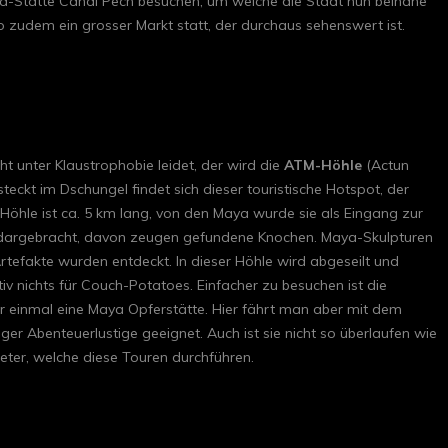
-Stätte Cahal Pech besuchen, um welche die Stadt nun beinahe
zudem ein grosser Markt statt, der durchaus sehenswert ist.
ht unter Klaustrophobie leidet, der wird die
ATM-Höhle
(Actun
steckt im Dschungel findet sich dieser touristische Hotspot, der
Höhle ist ca. 5 km lang, von den Maya wurde sie als Eingang zur
r dargebracht, davon zeugen gefundene Knochen. Maya-Skulpturen
rtefakte wurden entdeckt. In dieser Höhle wird abgeseilt und
iv nichts für Couch-Potatoes. Einfacher zu besuchen ist die
r einmal eine Maya Opferstätte. Hier fährt man aber mit dem
iger Abenteuerlustige geeignet. Auch ist sie nicht so überlaufen wie
ieter, welche diese Touren durchführen.