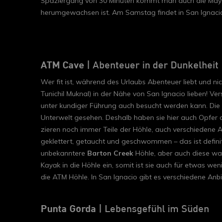
Spaziergang von 30 Minuten kommt man auch die Maya
herumgewachsen ist. Am Samstag findet in San Ignacio 
ATM Cave
| Abenteuer in der Dunkelheit
Wer fit ist, während des Urlaubs Abenteuer liebt und nic
Tunichil Muknal) in der Nähe von San Ignacio lieben! Ver
unter kundiger Führung auch besucht werden kann. Die 
Unterwelt gesehen. Deshalb haben sie hier auch Opfe
zieren noch immer Teile der Höhle, auch verschiedene A
geklettert, getaucht und geschwommen – das ist definit
unbekanntere
Barton Creek
Höhle, aber auch diese wa
Kayak in die Höhle ein, somit ist sie auch für etwas wen
die ATM Höhle. In San Ignacio gibt es verschiedene Anb
Punta Gorda
| Lebensgefühl im Süden