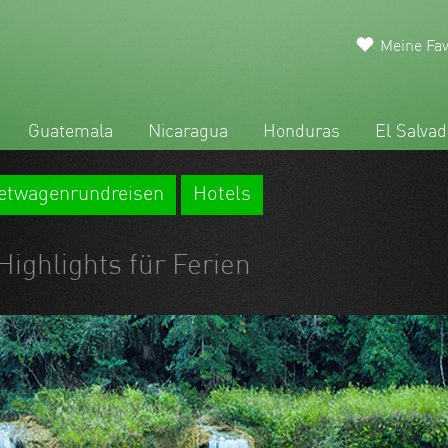
Meine Fav
Guatemala
Nicaragua
Honduras
El Salvad
etwagenrundreisen
Hotels
Highlights für Ferien