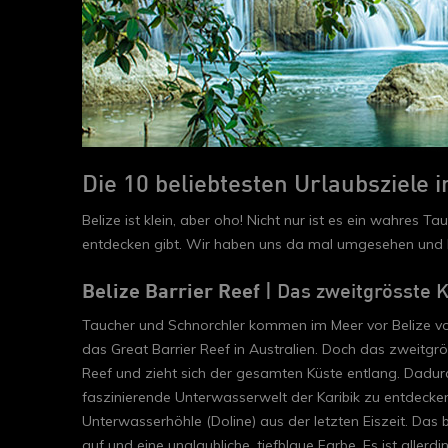
Die 10 beliebtesten Urlaubsziele i
Belize ist klein, aber oho! Nicht nur ist es ein wahres T
entdecken gibt. Wir haben uns da mal umgesehen und Ihn
Belize Barrier Reef
| Das zweitgrösste K
Taucher und Schnorchler kommen im Meer vor Belize voll 
das Great Barrier Reef in Australien. Doch das zweitgröss
Reef und zieht sich der gesamten Küste entlang. Dadurc
faszinierende Unterwasserwelt der Karibik zu entdecken.
Unterwasserhöhle (Doline) aus der letzten Eiszeit. Das
auf und eine unglaubliche, tiefblaue Farbe. Es ist aller