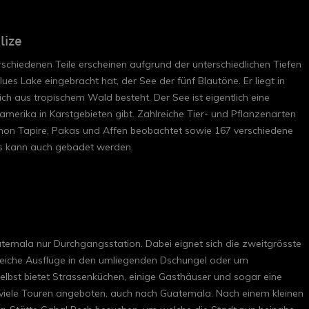
lize
verschiedenen Teile erscheinen aufgrund der unterschiedlichen Tiefen
es Lake eingebracht hat, der See der fünf Blautöne. Er liegt in
ch aus tropischem Wald besteht. Der See ist eigentlich eine
elamerika in Karstgebieten gibt. Zahlreiche Tier- und Pflanzenarten
schon Tapire, Pakas und Affen beobachtet sowie 167 verschiedene
es kann auch gebadet werden.
atemala nur Durchgangsstation. Dabei eignet sich die zweitgrösste
reiche Ausflüge in den umliegenden Dschungel oder um
elbst bietet Strassenküchen, einige Gasthäuser und sogar eine
 viele Touren angeboten, auch nach Guatemala. Nach einem kleinen