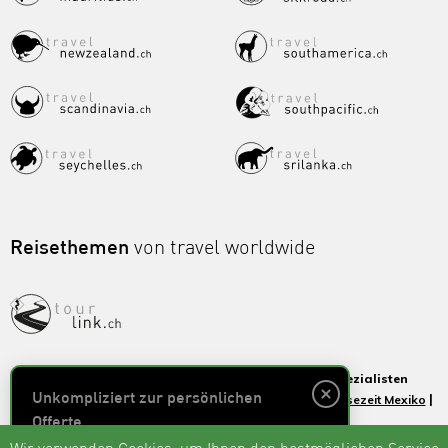
Reisethemen
von travel worldwide
travelcentralamerica.ch - Mexiko Reisen vom Spezialisten
|
|
|
Unkompliziert zur persönlichen
Mexiko Einreisebestimmungen
Mexiko Karte
Beste Reisezeit Mexiko
Impfungen für Mexiko Reisen
Offerte