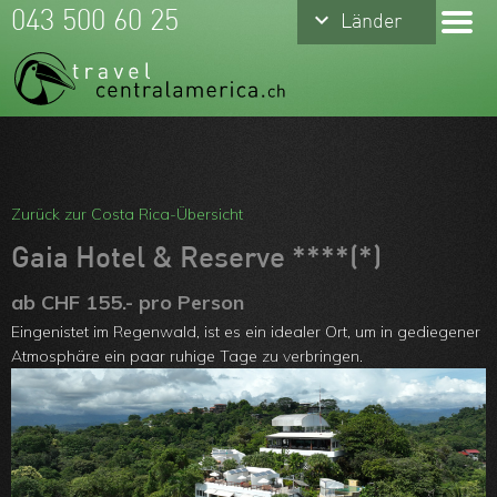
keyboard_arrow_down
keyboard_arrow_down
043 500 60 25
Länder
Länder
Costa Rica
Mexiko
Panama
Meine Favoriten
Belize
Team
Zurück zur Costa Rica-Übersicht
Guatemala
Über uns
Gaia Hotel & Reserve ****(*)
Nicaragua
Feedbacks
ab CHF 155.- pro Person
Eingenistet im Regenwald, ist es ein idealer Ort, um in gediegener
Honduras
Kontakt
Atmosphäre ein paar ruhige Tage zu verbringen.
El Salvador
ARVB