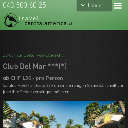
keyboard_arrow_down
keyboard_arrow_down
043 500 60 25
Länder
Länder
Costa Rica
Mexiko
Panama
Meine Favoriten
Belize
Team
Zurück zur Costa Rica-Übersicht
Guatemala
Über uns
Club Del Mar ***(*)
Nicaragua
Feedbacks
ab CHF 130.- pro Person
Ideales Hotel für Gäste, die an einem ruhigen Strandabschnitt von
Honduras
Kontakt
Jaco ihre Ferien verbringen möchten.
El Salvador
ARVB