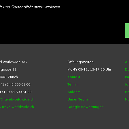
und Saisonalität stark variieren.
el worldwide AG
Öffnungszeiten
A
hgasse 22
Mo-Fr 09-12 / 13-17:30 Uhr
Da
001 Zürich
Kontakt
I
+41 (0)43 500 61 00
Termin
Jo
+41 (0)43 500 61 09
Anfahrt
Ba
@travelworldwide.ch
Unser Team
Na
.travelworldwide.ch
Google Bewertungen