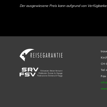
Der ausgewiesene Preis kann aufgrund von Verfügbarkeit 
trav
Kirc
CH-8
Tel 
Fax 
info
www