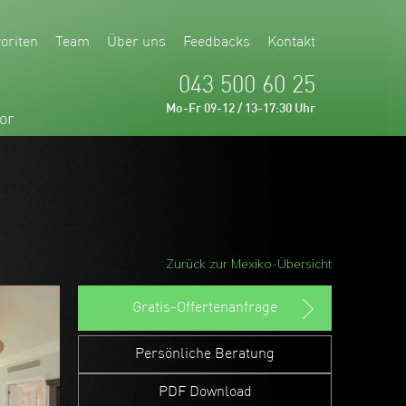
oriten
Team
Über uns
Feedbacks
Kontakt
043 500 60 25
Mo-Fr 09-12 / 13-17:30 Uhr
or
Zurück zur Mexiko-Übersicht
Gratis-Offertenanfrage
Persönliche Beratung
PDF Download