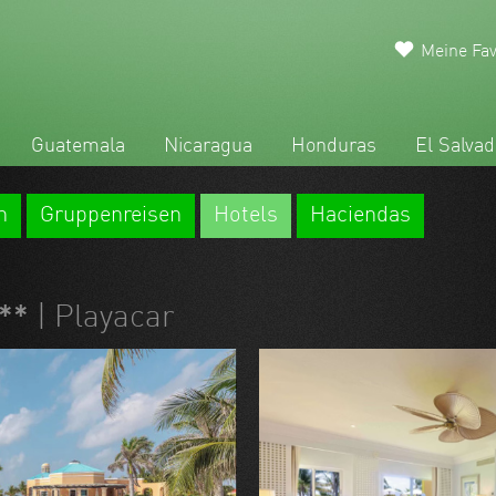
Meine Fav
Guatemala
Nicaragua
Honduras
El Salvad
n
Gruppenreisen
Hotels
Haciendas
***
| Playacar