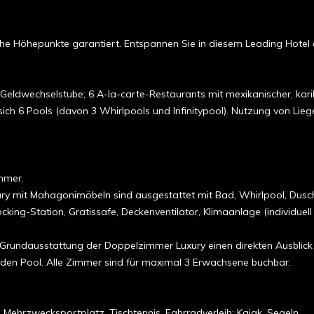
ische Höhepunkte garantiert. Entspannen Sie in diesem Leading Hotel 
Geldwechselstube; 6 A-la-carte-Restaurants mit mexikanischer, karib
n sich 6 Pools (davon 3 Whirlpools und Infinitypool). Nutzung von Li
mmer.
ury mit Mahagonimöbeln sind ausgestattet mit Bad, Whirlpool, Dusc
king-Station, Gratissafe, Deckenventilator, Klimaanlage (individuell 
 Grundausstattung der Doppelzimmer Luxury einen direkten Ausblic
 den Pool. Alle Zimmer sind für maximal 3 Erwachsene buchbar.
 Mehrzwecksportplatz, Tischtennis, Fahrradverleih; Kajak, Segeln.