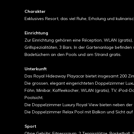
Charakter
Exklusives Resort, das viel Ruhe, Erholung und kulinar
Einrichtung
Zur Einrichtung gehören eine Réception, WLAN (gratis), 
Grillspezialitäten, 3 Bars. In der Gartenanlage befinde
Badetüchern an den Pools und am Strand gratis.
Unterkunft
Das Royal Hideaway Playacar bietet insgesamt 200 Zi
Die grossen, elegant eingerichteten Doppelzimmer Lux
Föhn, Minibar, Kaffeekocher, WLAN (gratis), TV, iPod-Doc
Poolsicht.
Die Doppelzimmer Luxury Royal View bieten neben der
Die Doppelzimmer Relax Pool mit Balkon und Sicht auf
Sport
Ohne Gebühr: Fitnessraum, 2 Tennisplätze, Basketball, 1