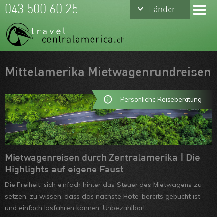
keyboard_arrow_down
keyboard_arrow_down
043 500 60 25
Länder
Länder
Costa Rica
Mexiko
Panama
Meine Favoriten
Mittelamerika Mietwagenrundreisen
Belize
Team
Persönliche Reiseberatung
Guatemala
Über uns
Nicaragua
Feedbacks
Honduras
Kontakt
Mietwagenreisen durch Zentralamerika | Die
El Salvador
ARVB
Highlights auf eigene Faust
Die Freiheit, sich einfach hinter das Steuer des Mietwagens zu
setzen, zu wissen, dass das nächste Hotel bereits gebucht ist
und einfach losfahren können: Unbezahlbar!