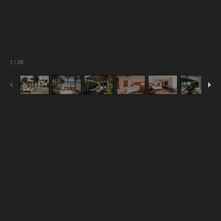
1
/
28