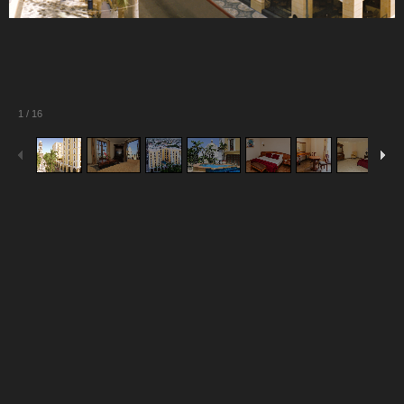
1
/
16